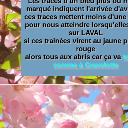
Les traces d'un bleu plus ou 
marqué indiquent l'arrivée d'a
ces traces mettent moins d'une
pour nous atteindre lorsqu'elle
sur LAVAL
si ces trainées virent au jaune 
rouge
alors tous aux abris car ça va
t
comme à Gravelotte