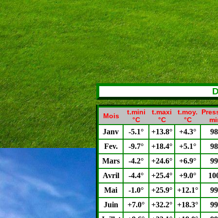
D
t.mini
t.maxi
t.moy.
Pres
Mois
°C
°C
°C
mi
Janv
-5.1°
+13.8°
+4.3°
98
Fev.
-9.7°
+18.4°
+5.1°
98
Mars
-4.2°
+24.6°
+6.9°
99
Avril
-4.4°
+25.4°
+9.0°
10
Mai
-1.0°
+25.9°
+12.1°
99
Juin
+7.0°
+32.2°
+18.3°
99