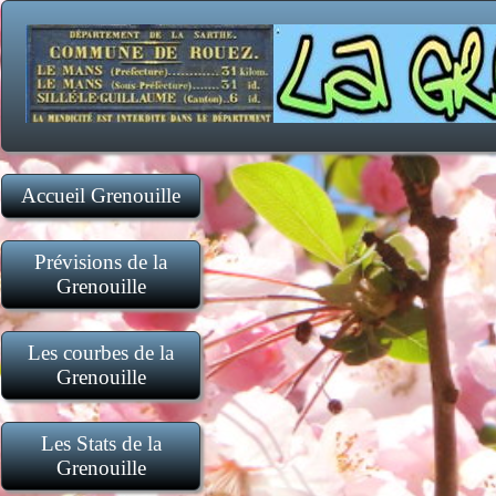
Accueil Grenouille
Prévisions de la
Grenouille
Cyclones,ouragans actifs
La pluie nous arrive?
les 7 prochains jours
L'orage nous arrive?
Les courbes de la
Grenouille
Réchauffement climatique
Détails du mois précédent
Détails du mois en cours
Les 24 dernières heures
Les Stats de la
Grenouille