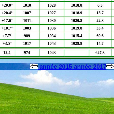
+20.0°
1010
1028
1018.8
6.3
+20.4°
1007
1027
1018.9
15.7
+17.6°
1011
1030
1020.8
22.8
+10.7°
1003
1036
1019.8
33.4
+7.7°
989
1034
1015.4
69.6
+3.5°
1017
1043
1028.8
14.7
12.4
974
1043
627.8
année 2015
année 2017