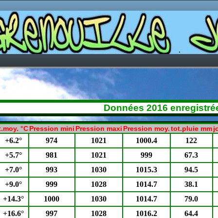
Données 2016 enregistrée
t.moy. °C
Pression mini
Pression maxi
Pression moy.
tot.pluie mm
j
+6.2°
974
1021
1000.4
122
+5.7°
981
1021
999
67.3
+7.0°
993
1030
1015.3
94.5
+9.0°
999
1028
1014.7
38.1
+14.3°
1000
1030
1014.7
79.0
+16.6°
997
1028
1016.2
64.4