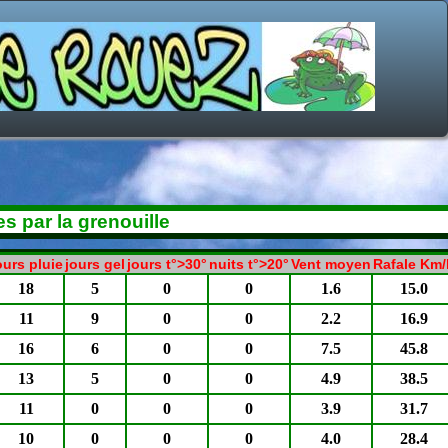
s par la grenouille
ours pluie
jours gel
jours t°>30°
nuits t°>20°
Vent moyen
Rafale Km/
18
5
0
0
1.6
15.0
11
9
0
0
2.2
16.9
16
6
0
0
7.5
45.8
13
5
0
0
4.9
38.5
11
0
0
0
3.9
31.7
10
0
0
0
4.0
28.4