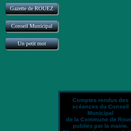
Un peu de vocabulaire météo
La station de la Grenouille
les différents nuages
Gazette de ROUEZ
Des liens locaux sur le web
Générations Mouvement
Fromages de Rouez
Rouez en photos
Conseil Municipal
Un petit mot
Comptes rendus des
scéances du Conseil
Municipal
de la Commune de Rou
publiés par la mairie.