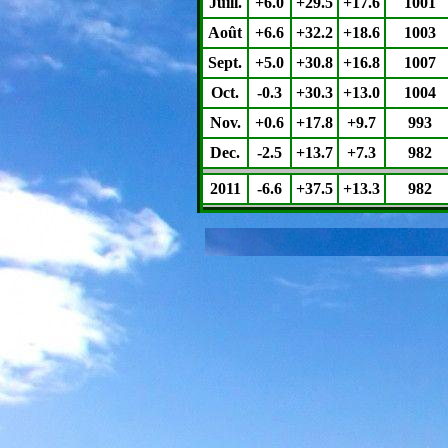
Juill.
+6.0
+29.5
+17.6
1001
Août
+6.6
+32.2
+18.6
1003
Sept.
+5.0
+30.8
+16.8
1007
Oct.
-0.3
+30.3
+13.0
1004
Nov.
+0.6
+17.8
+9.7
993
Dec.
-2.5
+13.7
+7.3
982
2011
-6.6
+37.5
+13.3
982