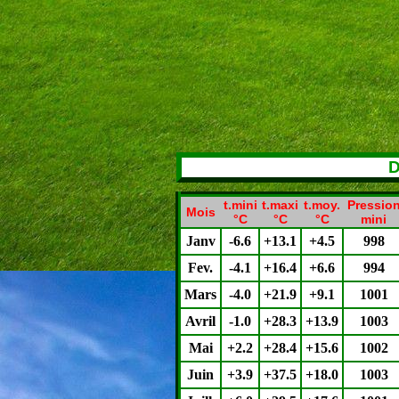
D
t.mini
t.maxi
t.moy.
Pressio
Mois
°C
°C
°C
mini
Janv
-6.6
+13.1
+4.5
998
Fev.
-4.1
+16.4
+6.6
994
Mars
-4.0
+21.9
+9.1
1001
Avril
-1.0
+28.3
+13.9
1003
Mai
+2.2
+28.4
+15.6
1002
Juin
+3.9
+37.5
+18.0
1003