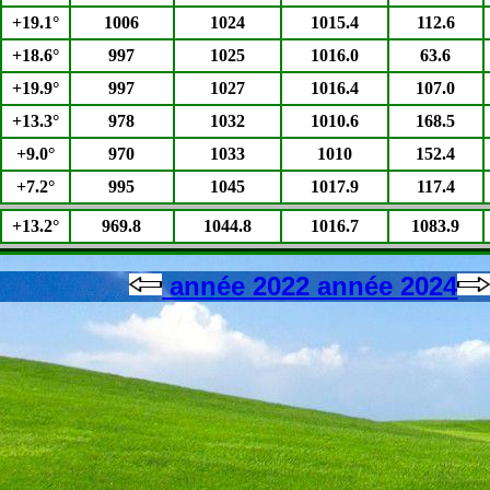
+19.1°
1006
1024
1015.4
112.6
+18.6°
997
1025
1016.0
63.6
+19.9°
997
1027
1016.4
107.0
+13.3°
978
1032
1010.6
168.5
+9.0°
970
1033
1010
152.4
+7.2°
995
1045
1017.9
117.4
+13.2°
969.8
1044.8
1016.7
1083.9
année 2022
année 2024