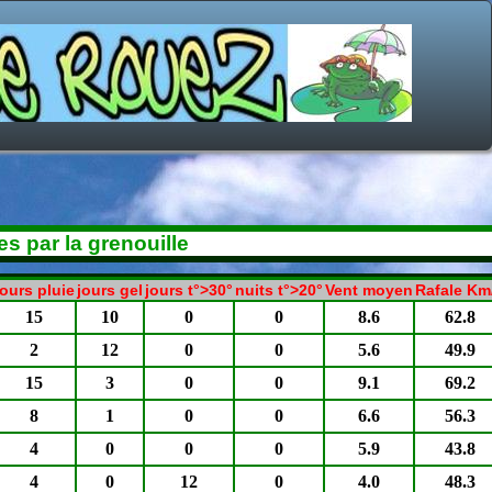
s par la grenouille
jours pluie
jours gel
jours t°>30°
nuits t°>20°
Vent moyen
Rafale Km
15
10
0
0
8.6
62.8
2
12
0
0
5.6
49.9
15
3
0
0
9.1
69.2
8
1
0
0
6.6
56.3
4
0
0
0
5.9
43.8
4
0
12
0
4.0
48.3