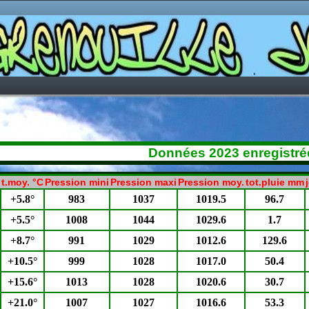
Données 2023 enregistrée
t.moy. °C
Pression mini
Pression maxi
Pression moy.
tot.pluie mm
+5.8°
983
1037
1019.5
96.7
+5.5°
1008
1044
1029.6
1.7
+8.7°
991
1029
1012.6
129.6
+10.5°
999
1028
1017.0
50.4
+15.6°
1013
1028
1020.6
30.7
+21.0°
1007
1027
1016.6
53.3