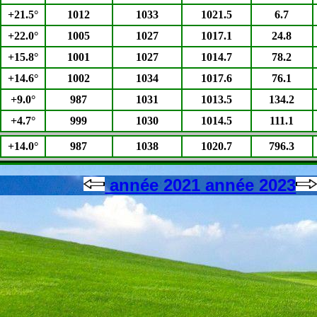
+21.5°
1012
1033
1021.5
6.7
+22.0°
1005
1027
1017.1
24.8
+15.8°
1001
1027
1014.7
78.2
+14.6°
1002
1034
1017.6
76.1
+9.0°
987
1031
1013.5
134.2
+4.7°
999
1030
1014.5
111.1
+14.0°
987
1038
1020.7
796.3
année 2021
année 2023