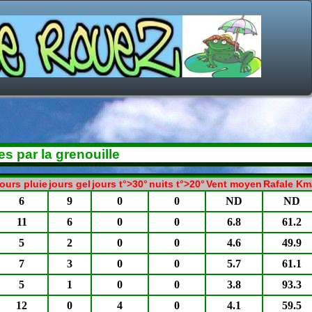
s par la grenouille
jours pluie
jours gel
jours t°>30°
nuits t°>20°
Vent moyen
Rafale Km
6
9
0
0
ND
ND
11
6
0
0
6.8
61.2
5
2
0
0
4.6
49.9
7
3
0
0
5.7
61.1
5
1
0
0
3.8
93.3
12
0
4
0
4.1
59.5