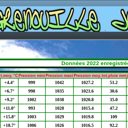
Données 2022 enregistrée
t.moy. °C
Pression mini
Pression maxi
Pression moy.
tot.pluie mm
+4.4°
999
1042
1027.2
51.2
+6.7°
998
1035
1021.6
30.6
+9.2°
1002
1038
1020.8
35.0
+11.0°
993
1028
1015.4
47.2
+15.8°
1003
1029
1019.8
109
+18.7°
1006
1026
1016.5
92.2